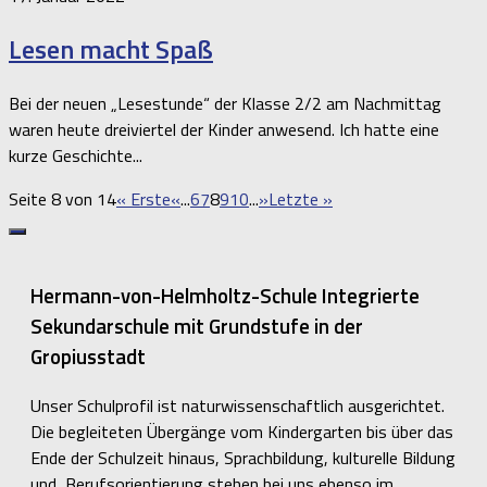
Lesen macht Spaß
Bei der neuen „Lesestunde“ der Klasse 2/2 am Nachmittag
waren heute dreiviertel der Kinder anwesend. Ich hatte eine
kurze Geschichte...
Seite 8 von 14
« Erste
«
...
6
7
8
9
10
...
»
Letzte »
Hermann-von-Helmholtz-Schule Integrierte
Sekundarschule mit Grundstufe in der
Gropiusstadt
Unser Schulprofil ist naturwissenschaftlich ausgerichtet.
Die begleiteten Übergänge vom Kindergarten bis über das
Ende der Schulzeit hinaus, Sprachbildung, kulturelle Bildung
und Berufsorientierung stehen bei uns ebenso im