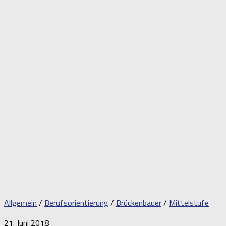
Allgemein
/
Berufsorientierung
/
Brückenbauer
/
Mittelstufe
21. Juni 2018