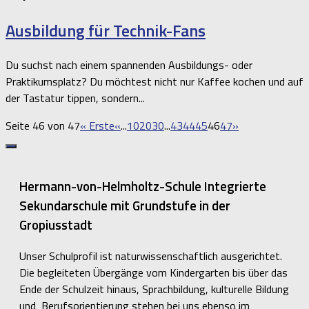
Ausbildung für Technik-Fans
Du suchst nach einem spannenden Ausbildungs- oder
Praktikumsplatz? Du möchtest nicht nur Kaffee kochen und auf
der Tastatur tippen, sondern...
Seite 46 von 47
« Erste
«
...
10
20
30
...
43
44
45
46
47
»
Hermann-von-Helmholtz-Schule Integrierte
Sekundarschule mit Grundstufe in der
Gropiusstadt
Unser Schulprofil ist naturwissenschaftlich ausgerichtet.
Die begleiteten Übergänge vom Kindergarten bis über das
Ende der Schulzeit hinaus, Sprachbildung, kulturelle Bildung
und Berufsorientierung stehen bei uns ebenso im