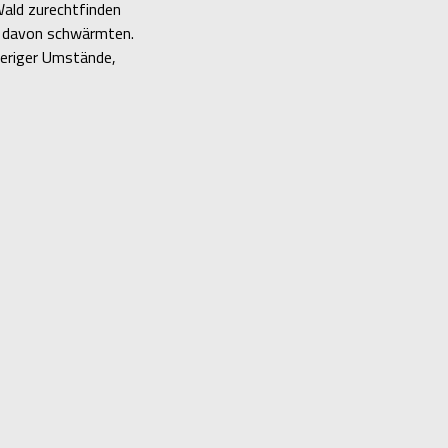
Wald zurechtfinden
uf davon schwärmten.
ieriger Umstände,