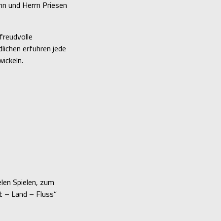
nn und Herrn Priesen
freudvolle
lichen erfuhren jede
ickeln.
elen Spielen, zum
dt – Land – Fluss“