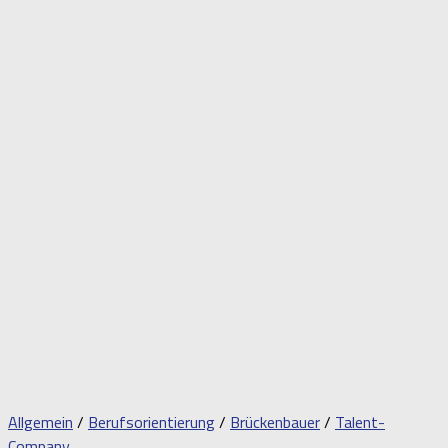
Allgemein
/
Berufsorientierung
/
Brückenbauer
/
Talent-
Company