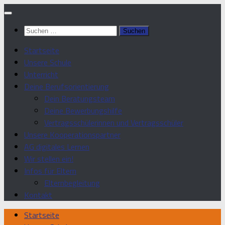
Zum
Inhalt
Suchen
springen
nach:
Startseite
Unsere Schule
Unterricht
Deine Berufsorientierung
Dein Beratungsteam
Deine Bewerbungshilfe
Vertragsschülerinnen und Vertragsschüler
Unsere Kooperationspartner
AG digitales Lernen
Wir stellen ein!
Infos für Eltern
Elternbegleitung
Kontakt
Startseite