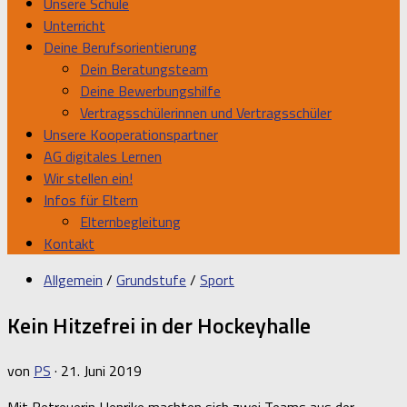
Unsere Schule
Unterricht
Deine Berufsorientierung
Dein Beratungsteam
Deine Bewerbungshilfe
Vertragsschülerinnen und Vertragsschüler
Unsere Kooperationspartner
AG digitales Lernen
Wir stellen ein!
Infos für Eltern
Elternbegleitung
Kontakt
Allgemein
/
Grundstufe
/
Sport
Kein Hitzefrei in der Hockeyhalle
von
PS
·
21. Juni 2019
Mit Betreuerin Henrike machten sich zwei Teams aus der