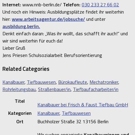
Internet:
www.nnb-berlin.de/
Telefon:
030 233 27 66 02
Und noch ein Hinweis: Ausbildungsplätze findet ihr weiterhin
hier:
www.arbeitsagentur.de/jobsuche/
und unter
ausbildung.berlin.
Denkt einfach daran: „Was ihr wollt, das schafft ihr auch!“ und
wir sind weiterhin für euch da!
Lieber Gruß
Jens Priesen Schulsozialarbeit Berufsorientierung
Related Categories
Kanalbauer
,
Tiefbauwesen
,
Bürokaufleute
,
Mechatroniker
,
Rohrleitungsbau
,
Straßenbauer/in
,
Tiefbaufacharbeiter/in
Titel
Kanalbauer bei Frisch & Faust Tiefbau GmbH
Kategorien
Kanalbauer
,
Tiefbauwesen
Ort
Buchholzer Straße 32 13156 Berlin
Wir suchen engagierte
Kanalbauerinnen und