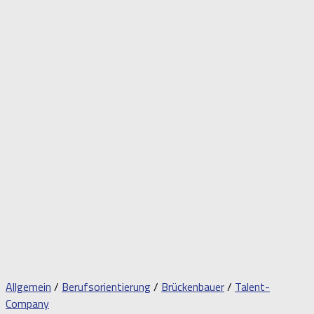
Allgemein
/
Berufsorientierung
/
Brückenbauer
/
Talent-
Company