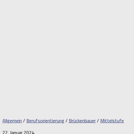
Allgemein
/
Berufsorientierung
/
Brückenbauer
/
Mittelstufe
22. Januar 2024