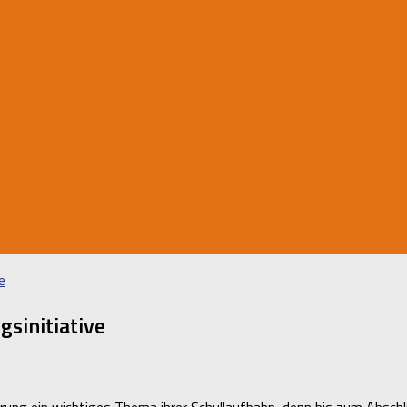
e
gsinitiative
erung ein wichtiges Thema ihrer Schullaufbahn, denn bis zum Absch