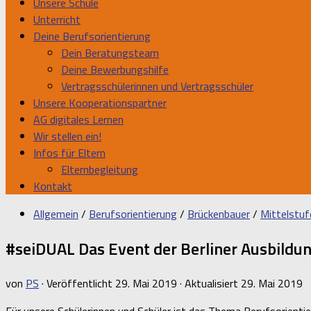
Unsere Schule
Unterricht
Deine Berufsorientierung
Dein Beratungsteam
Deine Bewerbungshilfe
Vertragsschülerinnen und Vertragsschüler
Unsere Kooperationspartner
AG digitales Lernen
Wir stellen ein!
Infos für Eltern
Elternbegleitung
Kontakt
Allgemein
/
Berufsorientierung
/
Brückenbauer
/
Mittelstuf
#seiDUAL Das Event der Berliner Ausbildun
von
PS
· Veröffentlicht
29. Mai 2019
· Aktualisiert
29. Mai 2019
Für unsere Schülerinnen und Schüler ist das Thema Berufsorienti